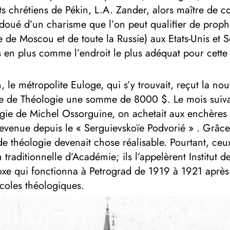
ts chrétiens de Pékin, L.A. Zander, alors maître de c
doué d’un charisme que l’on peut qualiﬁer de prophét
he de Moscou et de toute la Russie) aux Etats-Unis et
s en plus comme l’endroit le plus adéquat pour cette 
le métropolite Euloge, qui s’y trouvait, reçut la nou
ole de Théologie une somme de 8000 $. Le mois suivant
énergie de Michel Ossorguine, on achetait aux enchères
evenue depuis le « Serguievskoïe Podvorié » . Grâce 
de théologie devenait chose réalisable. Pourtant, ceux
n traditionnelle d’Académie; ils l’appelèrent Institu
doxe qui fonctionna à Petrograd de 1919 à 1921 aprè
écoles théologiques.