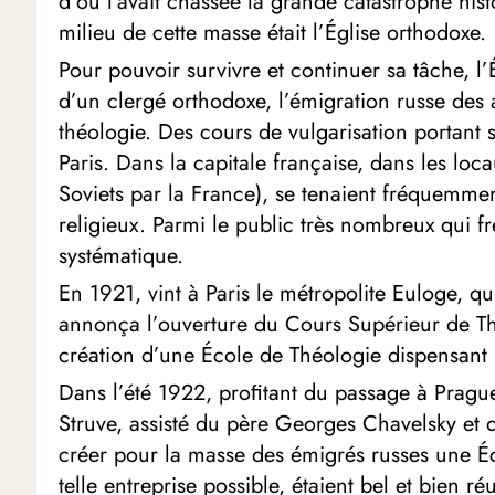
d’où l’avait chassée la grande catastrophe hist
milieu de cette masse était l’Église orthodoxe.
Pour pouvoir survivre et continuer sa tâche, l
d’un clergé orthodoxe, l’émigration russe des 
théologie. Des cours de vulgarisation portant 
Paris. Dans la capitale française, dans les l
Soviets par la France), se tenaient fréquemme
religieux. Parmi le public très nombreux qui 
systématique.
En 1921, vint à Paris le métropolite Euloge, qu
annonça l’ouverture du Cours Supérieur de Thé
création d’une École de Théologie dispensant
Dans l’été 1922, proﬁtant du passage à Prague
Struve, assisté du père Georges Chavelsky et d
créer pour la masse des émigrés russes une Éc
telle entreprise possible, étaient bel et bien