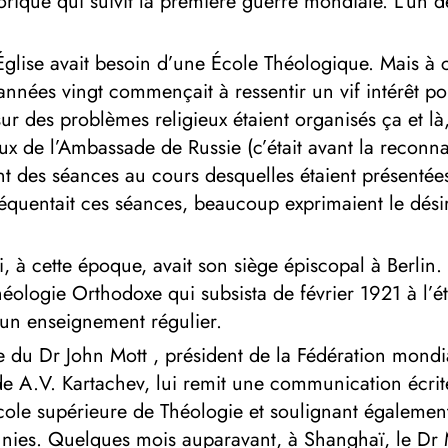
orique qui suivit la première guerre mondiale. L’un des
’Église avait besoin d’une École Théologique. Mais à
années vingt commençait à ressentir un vif intérêt po
sur des problèmes religieux étaient organisés ça et 
ocaux de l’Ambassade de Russie (c’était avant la rec
nt des séances au cours desquelles étaient présentée
fréquentait ces séances, beaucoup exprimaient le dés
i, à cette époque, avait son siège épiscopal à Berlin. 
ologie Orthodoxe qui subsista de février 1921 à l’é
 un enseignement régulier.
 du Dr John Mott , président de la Fédération mondia
e A.V. Kartachev, lui remit une communication écrite 
ole supérieure de Théologie et soulignant également 
 réunies. Quelques mois auparavant, à Shanghaï, le Dr