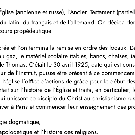
Église (ancienne et russe), l’Ancien Testament (partiel
 du latin, du français et de l’allemand. On décida d
cours propédeutique.
ée et l’on termina la remise en ordre des locaux. L’
 au gaz, le matériel scolaire (tables, bancs, chaises,
de Thomas. C’était le 30 avril 1925, date qui est con
teur de l’Institut, puisse être présent à ce commencem
 l’église l’ofﬁce d’actions de grâce pour le début de
it sur l’histoire de l’Église et traita, en particulier,
qui unissent ce disciple du Christ au christianisme ru
rriver à Paris et commencer leur enseignement des p
gie dogmatique,
apologétique et l’histoire des religions.